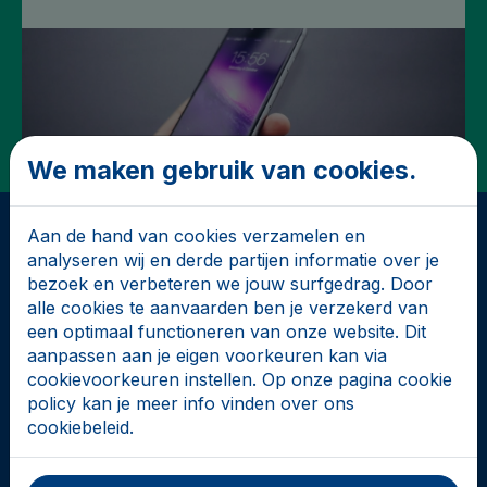
We maken gebruik van cookies.
Aan de hand van cookies verzamelen en
analyseren wij en derde partijen informatie over je
bezoek en verbeteren we jouw surfgedrag. Door
alle cookies te aanvaarden ben je verzekerd van
Budgetwijzer.be
een optimaal functioneren van onze website. Dit
aanpassen aan je eigen voorkeuren kan via
Turnhoutsebaan 139A
cookievoorkeuren instellen. Op onze pagina cookie
2140 Borgerhout
policy kan je meer info vinden over ons
cookiebeleid.
info@budgetwijzer.be