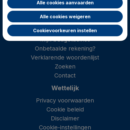
Navigeer
Alle cookies aanvaarden
Zoek per thema
Alle cookies weigeren
Zelf budgetteren
Hulp bij budget of schulden
Cookievoorkeuren instellen
Mijn budgetadvies
Onbetaalde rekening?
Verklarende woordenlijst
Zoeken
Contact
Wettelijk
Privacy voorwaarden
Cookie beleid
Disclaimer
Cookie-instellingen