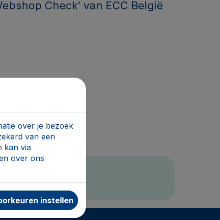
 ‘Webshop Check’ van ECC België
atie over je bezoek
rzekerd van een
 kan via
den over ons
!
orkeuren instellen