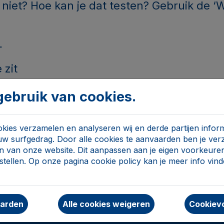
 niet? Hoe kan je dat testen? Gebruik de
L
 zit
s
ebruik van cookies.
ies verzamelen en analyseren wij en derde partijen inform
uw surfgedrag. Door alle cookies te aanvaarden ben je ve
ze
n van onze website. Dit aanpassen aan je eigen voorkeuren
tellen. Op onze pagina cookie policy kan je meer info vin
een webshop veilig? Doe de WebshopCheck
aarden
Alle cookies weigeren
Cookievo