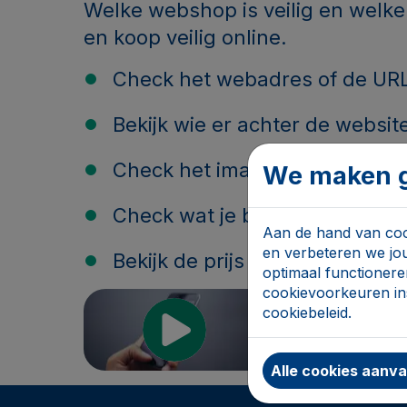
Welke webshop is veilig en welke
en koop veilig online.
Check het webadres of de UR
Bekijk wie er achter de website
Check het imago of de review
We maken g
Check wat je bestelt
Aan de hand van cook
en verbeteren we jo
Bekijk de prijs en de betaalwij
optimaal functionere
cookievoorkeuren ins
cookiebeleid.
Video: Is 
Alle cookies aanv