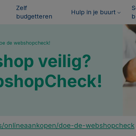
Zelf
S
Hulp in je buurt
budgetteren
b
 doe de webshopcheck!
hop veilig?
bshopCheck!
as/onlineaankopen/doe-de-webshopcheck