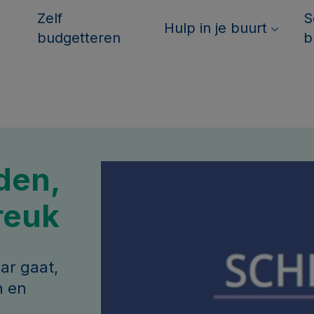
Zelf
S
Hulp in je buurt
budgetteren
b
den,
reuk
aar gaat,
n en