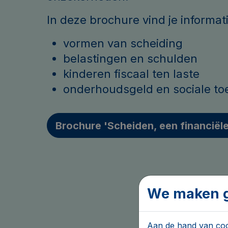
In deze brochure vind je informat
vormen van scheiding
belastingen en schulden
kinderen fiscaal ten laste
onderhoudsgeld en sociale to
Brochure 'Scheiden, een financiël
We maken g
Aan de hand van cook