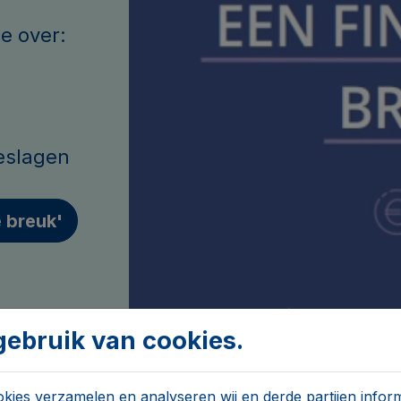
ie over:
eslagen
e breuk'
ebruik van cookies.
ies verzamelen en analyseren wij en derde partijen inform