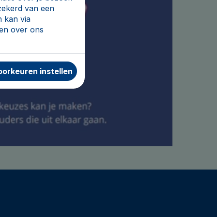
rzekerd van een
 kan via
den over ons
orkeuren instellen