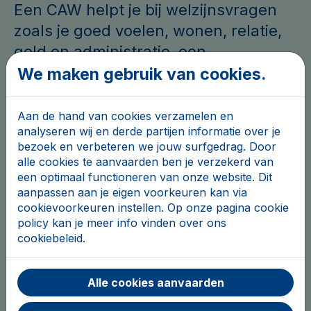
Een CAW helpt je bij welzijnsvragen
zoals je goed voelen, wonen, relatie,
geld en administratie, een
schokkende gebeurtenis,...
We maken gebruik van cookies.
Bij een CAW kan je terecht voor:
Aan de hand van cookies verzamelen en
analyseren wij en derde partijen informatie over je
informatie of kort advies
bezoek en verbeteren we jouw surfgedrag. Door
alle cookies te aanvaarden ben je verzekerd van
een babbel
een optimaal functioneren van onze website. Dit
aanpassen aan je eigen voorkeuren kan via
een intensievere begeleiding
cookievoorkeuren instellen. Op onze pagina cookie
policy kan je meer info vinden over ons
cookiebeleid.
crisishulp
opvang
Alle cookies aanvaarden
preventie