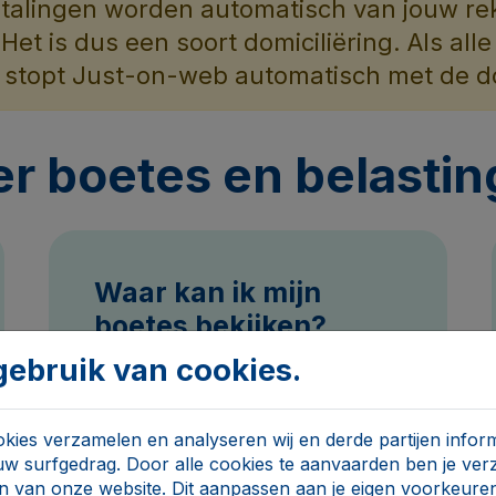
etalingen worden automatisch van jouw re
et is dus een soort domiciliëring. Als all
, stopt Just-on-web automatisch met de do
er boetes en belasti
Waar kan ik mijn
boetes bekijken?
ebruik van cookies.
ies verzamelen en analyseren wij en derde partijen inform
uw surfgedrag. Door alle cookies te aanvaarden ben je ve
n van onze website. Dit aanpassen aan je eigen voorkeuren