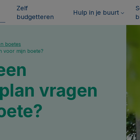
Zelf
S
Hulp in je buurt
budgetteren
b
en boetes
n voor mijn boete?
 een
splan vragen
oete?