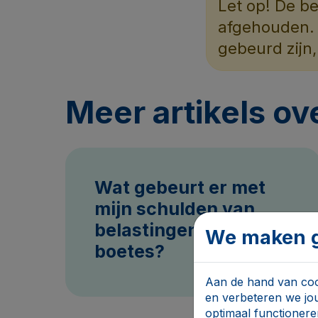
Let op! De b
afgehouden. H
gebeurd zijn
Meer artikels ov
Wat gebeurt er met
mijn schulden van
belastingen of
We maken g
boetes?
Aan de hand van cook
en verbeteren we jo
optimaal functionere