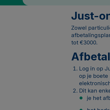
Just-o
Zowel particu
afbetalingspla
tot €3000.
Afbeta
Log in op 
op je boete
elektronisc
Dit kan enke
je het a