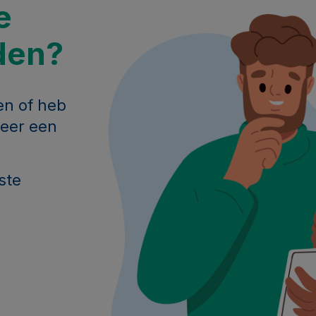
e
den?
en of heb
teer een
iste