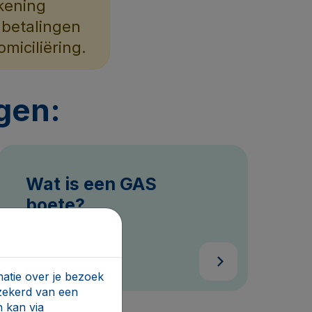
kening
e betalingen
miciliëring.
ngen:
Wat is een GAS
boete?
atie over je bezoek
rzekerd van een
 kan via