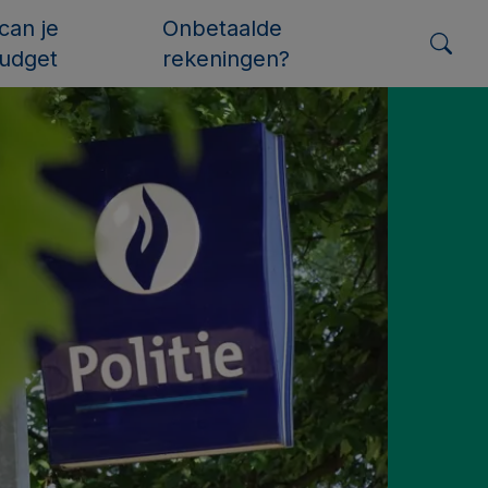
can je
Onbetaalde
udget
rekeningen?