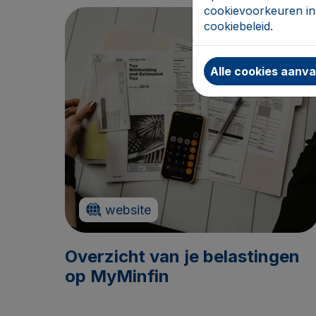
cookievoorkeuren ins
cookiebeleid.
Alle cookies aanv
website
Overzicht van je belastingen
op MyMinfin