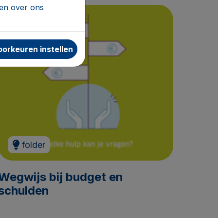
den over ons
orkeuren instellen
folder
Wegwijs bij budget en
schulden