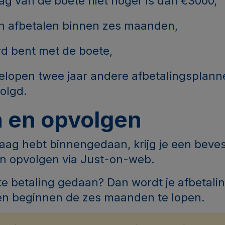
ag van de boete niet hoger is dan €3000,
an afbetalen binnen zes maanden,
rd bent met de boete,
gelopen twee jaar andere afbetalingsplan
olgd.
n en opvolgen
raag hebt binnengedaan, krijg je een beve
en opvolgen via Just-on-web.
te betaling gedaan? Dan wordt je afbetali
n beginnen de zes maanden te lopen.