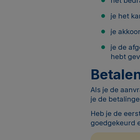
het bedr
je het k
je akkoo
je de af
hebt gev
Betale
Als je de aanv
je de betaling
Heb je de eers
goedgekeurd e