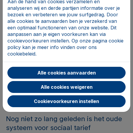
Aan de hand van cookies verzamelen en
op verhoogde tegemoetkoming) of
analyseren wij en derde partijen informatie over je
arbeidsongeschiktheidsuitkering
bezoek en verbeteren we jouw surfgedrag. Door
geeft geen recht op het sociaal
alle cookies te aanvaarden ben je verzekerd van
een optimaal functioneren van onze website. Dit
internetaanbod.
aanpassen aan je eigen voorkeuren kan via
cookievoorkeuren instellen. Op onze pagina cookie
Meer info? De FOD Economie heeft
policy kan je meer info vinden over ons
een website ontworpen waar je kan
cookiebeleid.
controleren of je in aanmerking komt
voor het sociaal internetaanbod
.
Alle cookies aanvaarden
'Sociaal tarief telecom' is
Alle cookies weigeren
nu 'sociaal
Cookievoorkeuren instellen
internetaanbod'
Nog niet zo lang geleden is het oude
systeem voor sociaal tarief