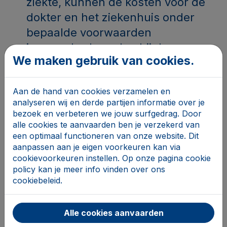
ziekte, kunnen de kosten voor de
dokter en het ziekenhuis onder
bepaalde voorwaarden
ingevorderd worden bij de nog
We maken gebruik van cookies.
levende echtgenoot of de partner
van de overledene met wie hij
Aan de hand van cookies verzamelen en
wettelijk samenwoonde. Dit geldt
analyseren wij en derde partijen informatie over je
niet voor een feitelijke
bezoek en verbeteren we jouw surfgedrag. Door
samenwoonst.
alle cookies te aanvaarden ben je verzekerd van
een optimaal functioneren van onze website. Dit
aanpassen aan je eigen voorkeuren kan via
begrafeniskosten: soms kan het
cookievoorkeuren instellen. Op onze pagina cookie
zijn dat de kosten van de
policy kan je meer info vinden over ons
begrafenis toch betaald moeten
cookiebeleid.
worden, ook al heb je de erfenis
niet aanvaard. Dit bespreek je best
Alle cookies aanvaarden
met de notaris.