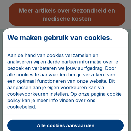
Meer artikels over Gezondheid en
medische kosten
Veelgestelde vragen over
We maken gebruik van cookies.
Gezondheid:
Aan de hand van cookies verzamelen en
analyseren wij en derde partijen informatie over je
bezoek en verbeteren we jouw surfgedrag. Door
Wat is de hulpkas?
alle cookies te aanvaarden ben je verzekerd van
een optimaal functioneren van onze website. Dit
aanpassen aan je eigen voorkeuren kan via
cookievoorkeuren instellen. Op onze pagina cookie
policy kan je meer info vinden over ons
Wat is de Vlaamse
cookiebeleid.
zorgpremie?
Alle cookies aanvaarden