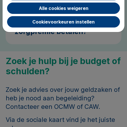
Alle cookies weigeren
Je woont in Brussel. Moet
je dan de Vlaamse
Cookievoorkeuren instellen
zorgpremie betalen?
Zoek je hulp bij je budget of
schulden?
Zoek je advies over jouw geldzaken of
heb je nood aan begeleiding?
Contacteer een OCMW of CAW.
Via de sociale kaart vind je het juiste