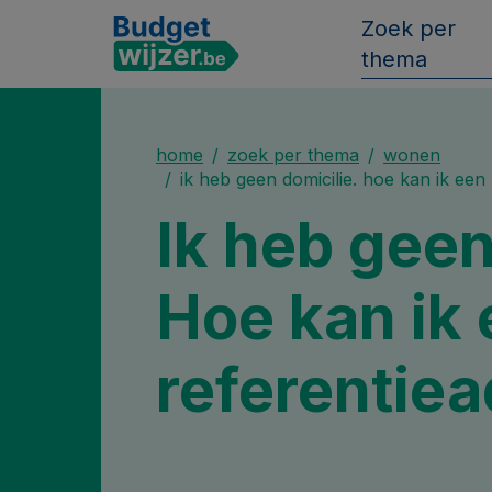
Zoek per
thema
home
zoek per thema
wonen
ik heb geen domicilie. hoe kan ik een 
Ik heb geen
Hoe kan ik
referentiea