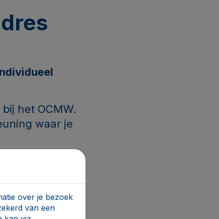
adres
individueel
n bij het OCMW.
euning waar je
 aanvragen,
atie over je bezoek
rzekerd van een
 kan via