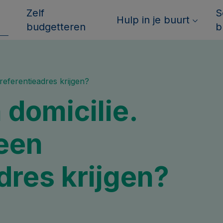
Zelf
S
Hulp in je buurt
budgetteren
b
referentieadres krijgen?
 domicilie.
 een
dres krijgen?