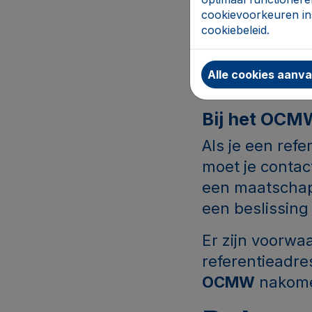
cookievoorkeuren ins
de post voo
cookiebeleid.
schriftelij
Alle cookies aanv
dat je niet 
Bij het OCMW
Als je een ref
moet je conta
een maatschap
een beslissin
Er zijn voorw
referentieadre
OCMW
nakom