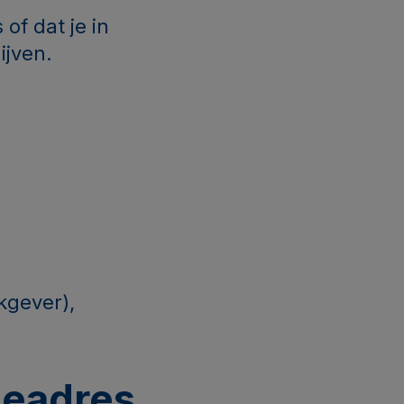
 of dat je in
ijven.
kgever),
ieadres