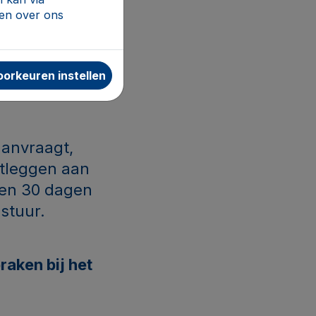
den over ons
 aan te tonen
orkeuren instellen
anvraagt,
itleggen aan
nen 30 dagen
estuur.
raken bij het