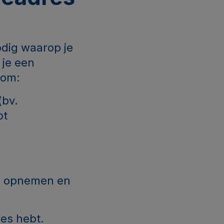
odig waarop je
 je een
 om:
(bv.
ot
je opnemen en
dres hebt.