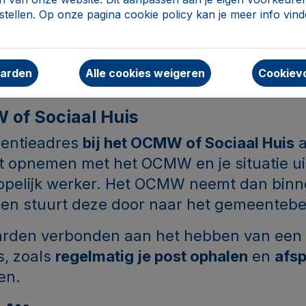
tellen. Op onze pagina cookie policy kan je meer info vin
r jou doorsturen,
k toestemming geven; dit wordt gebruikt om
aarden
Alle cookies weigeren
Cookievo
permanent op dat adres verblijft.
 of Sociaal Huis
erentieadres
bij het OCMW of Sociaal Huis
a
ct opnemen met het OCMW en je situatie u
pelijk werker. Het OCMW neemt dan bin
g en stuurt deze door naar het gemeenteb
aarden verbonden aan het hebben van een
s, zoals
regelmatig je post ophalen
en
afsp
en.