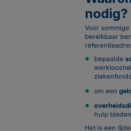
nodig?
Voor sommige a
bereikbaar bent
referentieadre
bepaalde
s
werklooshei
ziekenfonds,
om een
gel
overheidsdi
hulp bieden
Het is een tijd