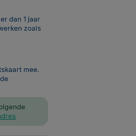
er dan 1 jaar
 werken zoals
itskaart mee.
nde
volgende
adres