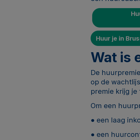
Huu
Huur je in Bru
Wat is
De huurpremie 
op de wachtlij
premie krijg je
Om een huurpre
● een laag in
● een huurcon