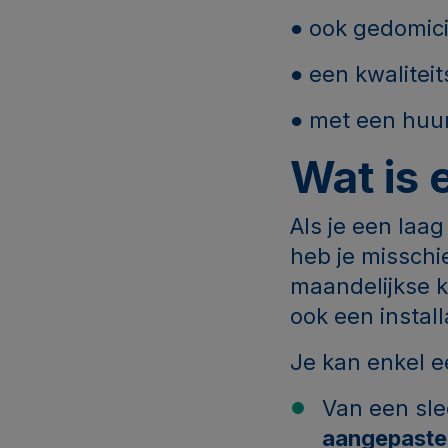
● ook gedomicil
● een kwalitei
● met een huur
Wat is 
Als je een laa
heb je misschi
maandelijkse k
ook een install
Je kan enkel e
Van een sl
aangepaste