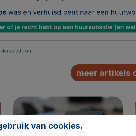
os
was en verhuisd bent naar een huurwo
er of je recht hebt op een huursubsidie (en wel
rdersplatform
meer artikels 
ebruik van cookies.