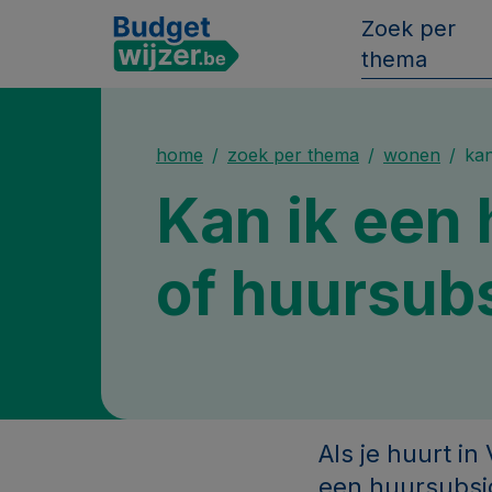
Zoek per
thema
home
zoek per thema
wonen
kan
Kan ik een
of huursubs
Als je huurt i
een huursubsid