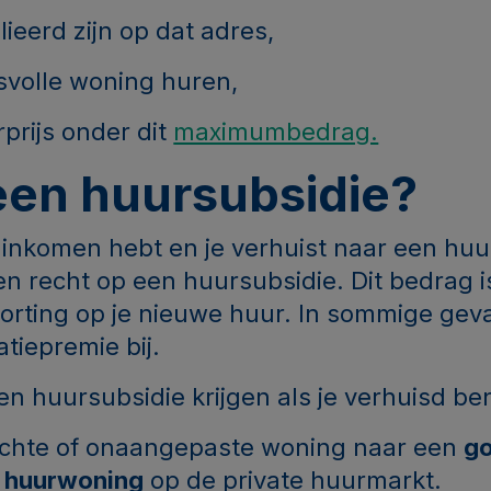
ieerd zijn op dat adres,
tsvolle woning huren,
prijs onder dit
maximumbedrag.
een huursubsidie?
g inkomen hebt en je verhuist naar een hu
en recht op een huursubsidie. Dit bedrag i
orting op je nieuwe huur. In sommige geva
atiepremie bij.
en huursubsidie krijgen als je verhuisd be
echte of onaangepaste woning naar een
go
 huurwoning
op de private huurmarkt.