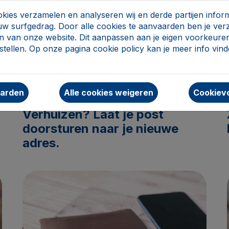
ies verzamelen en analyseren wij en derde partijen inform
uw surfgedrag. Door alle cookies te aanvaarden ben je ve
n van onze website. Dit aanpassen aan je eigen voorkeuren
tellen. Op onze pagina cookie policy kan je meer info vin
website
aarden
Alle cookies weigeren
Cookievo
Verhuizen? Laat je post
doorsturen naar je nieuwe
adres.