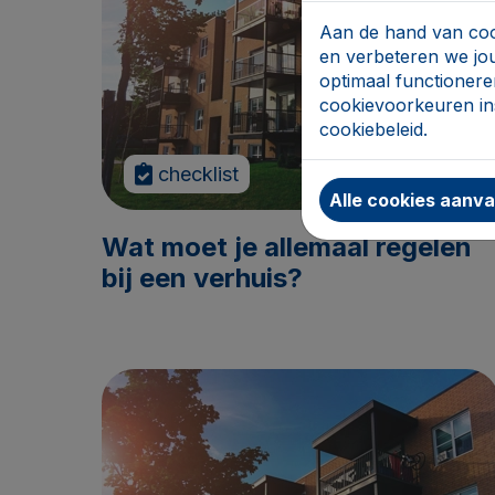
Aan de hand van cook
en verbeteren we jo
optimaal functionere
cookievoorkeuren ins
cookiebeleid.
checklist
Alle cookies aanv
Wat moet je allemaal regelen
bij een verhuis?