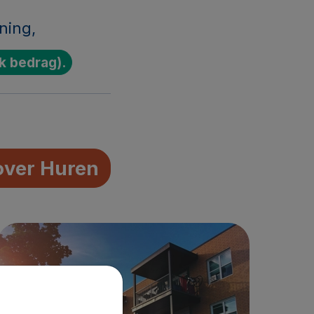
ning,
k bedrag).
over Huren