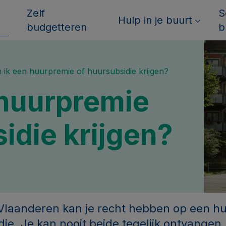
Zelf
S
Hulp in je buurt
budgetteren
b
 ik een huurpremie of huursubsidie krijgen?
 huurpremie
idie krijgen?
n Vlaanderen kan je recht hebben op een h
ie. Je kan nooit beide tegelijk ontvangen.