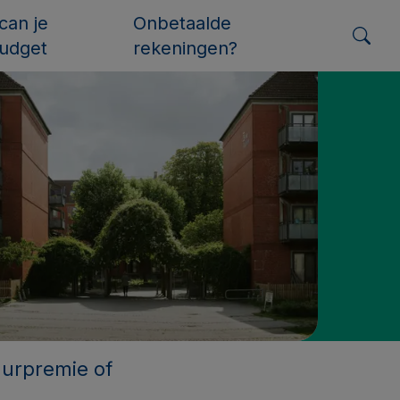
can je
Onbetaalde
udget
rekeningen?
uurpremie of