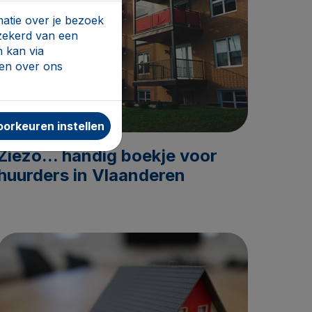
atie over je bezoek
rzekerd van een
 kan via
den over ons
folder
orkeuren instellen
Ziezo... handig boekje voor
huurders in Vlaanderen