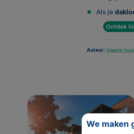
Als je
daklo
Ontdek hi
Auteur:
Vlaams huu
We maken g