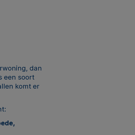
urwoning, dan
s een soort
llen komt er
nt:
ede,