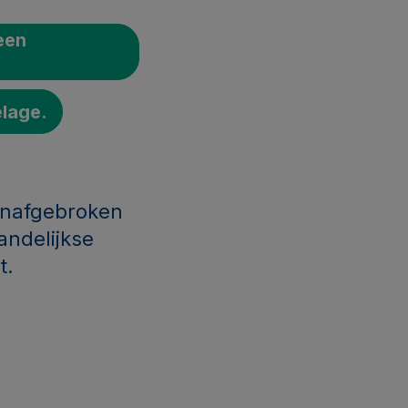
 een
elage.
 onafgebroken
andelijkse
t.