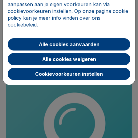
aanpassen aan je eigen voorkeuren kan via
cookievoorkeuren instellen. Op onze pagina cookie
policy kan je meer info vinden over ons
cookiebeleid.
folder
Alle cookies aanvaarden
Alles oké in je portemonnee? Tips
om uitgaven te verlagen
Alle cookies weigeren
Cookievoorkeuren instellen